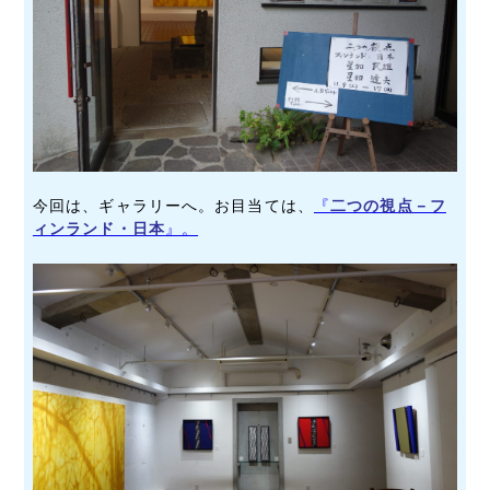
今回は、ギャラリーへ。お目当ては、
『
二つの視点－フ
ィンランド・日本
』。