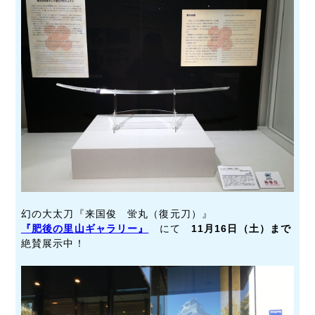
幻の大太刀『来国俊 蛍丸（復元刀）』
『肥後の里山ギャラリー』
にて
11月16日（土）まで
絶賛展示中！