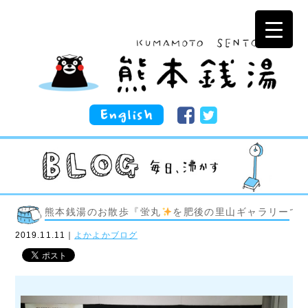
熊本銭湯のお散歩『蛍丸
を肥後の里山ギャラリーで
2019.11.11｜
よかよかブログ