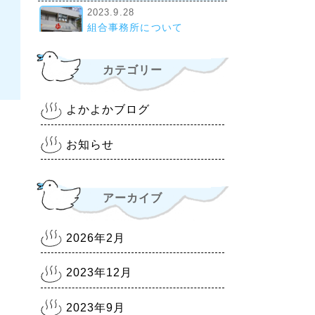
2023.9.28
組合事務所について
2022.10.28
カテゴリー
令和4年11月1日より 入浴料
金改定について
よかよかブログ
2022.6.30
熊本銭湯『松の湯』 営業時
お知らせ
間等変更のお知らせ
2022.6.18
熊本銭湯『大福湯』 営業の
アーカイブ
お知らせ
2022.1.20
2026年2月
熊本県に『まん延防止等重点
措置1/21～2/13』
2023年12月
2021.8.5
熊本県に『まん延防止等重点
2023年9月