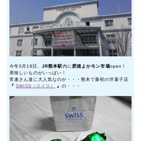
今年3月18日、
JR熊本駅
内に
肥後よかモン市場
open！
美味しいものがいっぱい！
常連さん達に大人気なのが・・・熊本で最初の洋菓子店
『
SWISS（スイス）
』
の・・・