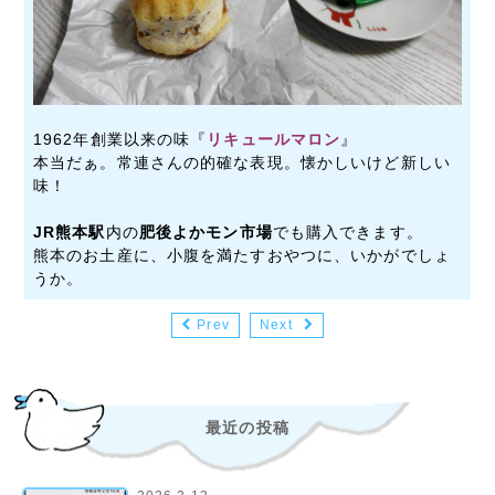
1962年創業以来の味『
リキュールマロン
』
本当だぁ。常連さんの的確な表現。懐かしいけど新しい
味！
JR熊本駅
内の
肥後よかモン市場
でも購入できます。
熊本のお土産に、小腹を満たすおやつに、いかがでしょ
うか。
Prev
Next
最近の投稿