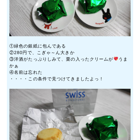
①緑色の銀紙に包んである
②280円で、こぎゃ～ん大きか
③洋酒がたっぷりしみて、栗の入ったクリームが
うま
かぁ
④名前は忘れた
・・・・この条件で見つけてきましたよっ！