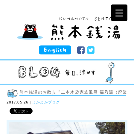
熊本銭湯のお散歩『二本木②家族風呂 福乃湯（廃業）
2017.05.26｜
よかよかブログ