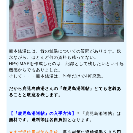
熊本銭湯には、昔の銭湯についての質問があります。残
念ながら、ほとんど何の資料も残ってない。
HPやMAPを作成したのは、記録として残したいという危
機感からでもありました。
そして・・・熊本銭湯は、昨年だけで4軒廃業。
だから鹿児島銭湯さんの『鹿児島湯巡帖』とても意義あ
ることと敬意を表します。
【『鹿児島湯巡帖』の入手方法】
＊『鹿児島湯巡帖』は
無料
です。
送料等は各自負担
となります。
★まず返信用封筒を作成。
長３封筒
に
返信切手２０５円