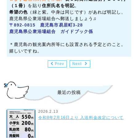
（１冊）
を貼り
住所氏名を明記
。
希望の色
（緑と紫。中身は同じです）があれば明記し、
鹿児島県公衆浴場組合へ郵送しましょう♫
〒892-0815 鹿児島市易居町3-28
鹿児島県公衆浴場組合 ガイドブック係
＊
鹿児島の観光案内所等にも設置される予定とのこと。
嬉しいですね。
Prev
Next
最近の投稿
2026.2.13
令和8年2月16日より 入浴料金改定について