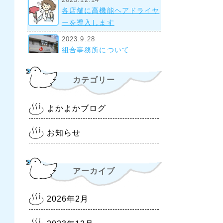
各店舗に高機能ヘアドライヤ
ーを導入します
2023.9.28
組合事務所について
2022.10.28
カテゴリー
令和4年11月1日より 入浴料
金改定について
よかよかブログ
2022.6.30
熊本銭湯『松の湯』 営業時
お知らせ
間等変更のお知らせ
2022.6.18
熊本銭湯『大福湯』 営業の
アーカイブ
お知らせ
2022.1.20
2026年2月
熊本県に『まん延防止等重点
措置1/21～2/13』