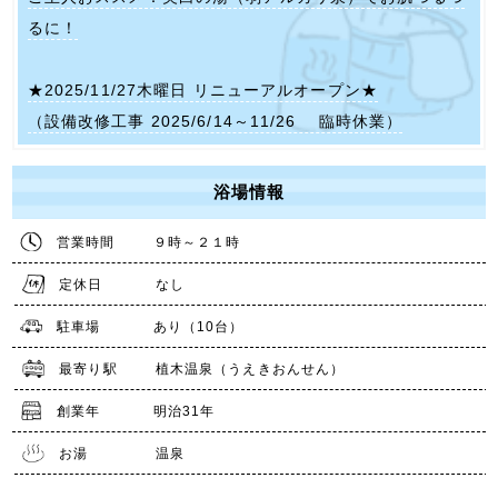
るに！
★2025/11/27木曜日 リニューアルオープン★
（設備改修工事 2025/6/14～11/26 臨時休業）
浴場情報
営業時間
９時～２１時
定休日
なし
駐車場
あり（10台）
最寄り駅
植木温泉（うえきおんせん）
創業年
明治31年
お湯
温泉