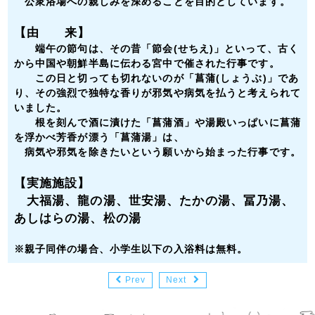
公衆浴場への親しみを深めることを目的としています。
【由 来】
端午の節句は、その昔「節会(せちえ)」といって、古く
から中国や朝鮮半島に伝わる宮中で催された行事です。
この日と切っても切れないのが「菖蒲(しょうぶ)」であ
り、その強烈で独特な香りが邪気や病気を払うと考えられて
いました。
根を刻んで酒に漬けた「菖蒲酒」や湯殿いっぱいに菖蒲
を浮かべ芳香が漂う「菖蒲湯」は、
病気や邪気を除きたいという願いから始まった行事です。
【実施施設】
大福湯、龍の湯、世安湯、たかの湯、冨乃湯、
あしはらの湯、松の湯
※
親子同伴の場合、小学生以下の入浴料は無料。
Prev
Next