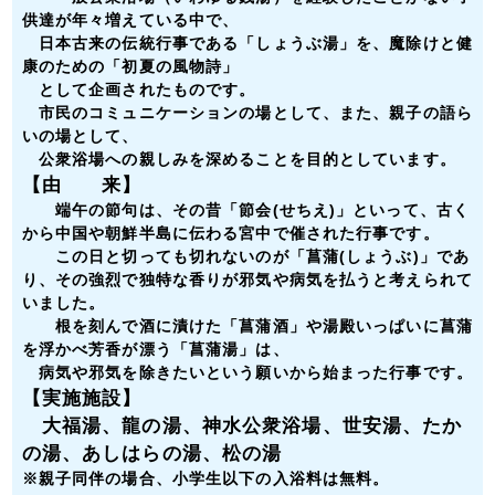
供達が年々増えている中で、
日本古来の伝統行事である
「しょうぶ湯」
を、魔除けと健
康のための「初夏の風物詩」
として企画されたものです。
市民のコミュニケーションの場として、また、親子の語ら
いの場として、
公衆浴場への親しみを深めることを目的としています。
【由 来】
端午の節句は、その昔「節会(せちえ)」といって、古く
から中国や朝鮮半島に伝わる宮中で催された行事です。
この日と切っても切れないのが「菖蒲(しょうぶ)」であ
り、その強烈で独特な香りが邪気や病気を払うと考えられて
いました。
根を刻んで酒に漬けた「菖蒲酒」や湯殿いっぱいに菖蒲
を浮かべ芳香が漂う「菖蒲湯」は、
病気や邪気を除きたいという願いから始まった行事です。
【実施施設】
大福湯、龍の湯、神水公衆浴場、世安湯、たか
の湯、あしはらの湯、松の湯
※
親子同伴の場合、小学生以下の入浴料は無料。